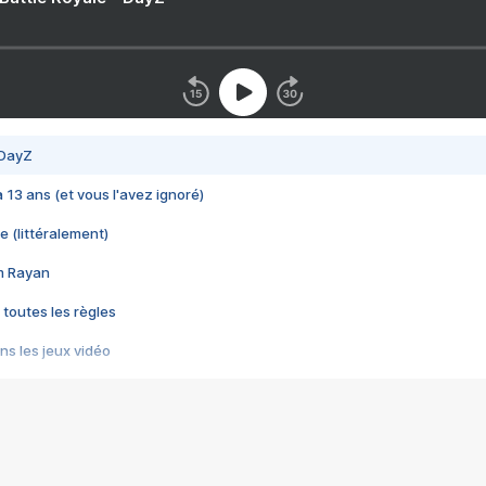
 DayZ
 a 13 ans (et vous l'avez ignoré)
e (littéralement)
im Rayan
 toutes les règles
s les jeux vidéo
us choquant de Rockstar ? - Le scandale BULLY
e plus moche de Steam
du RÊVE tourne au CAUCHEMAR