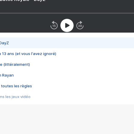
 DayZ
 a 13 ans (et vous l'avez ignoré)
e (littéralement)
im Rayan
 toutes les règles
s les jeux vidéo
us choquant de Rockstar ? - Le scandale BULLY
e plus moche de Steam
du RÊVE tourne au CAUCHEMAR