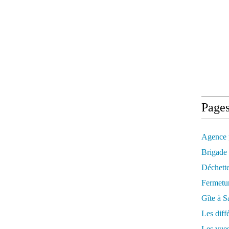
Page
Agence 
Brigade
Déchett
Fermetu
Gîte à S
Les diff
Les vues