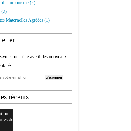
cal D'urbanisme
(2)
t
(2)
tes Maternelles Agréées
(1)
etter
vous pour être averti des nouveaux
publiés.
les récents
ation
aires du