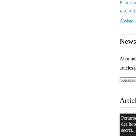
Plan Lo
S.a.a.
Assistan
Newsl
Abonnez-
articles 
Artic
Perturb
des hor
secrét...