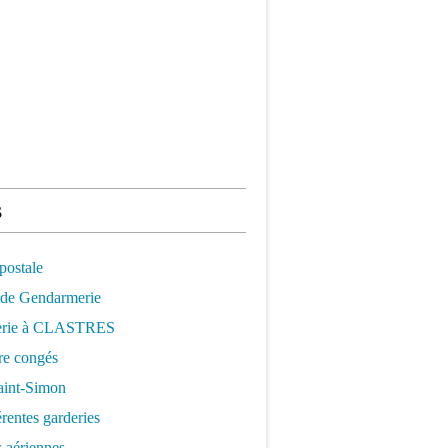
s
postale
 de Gendarmerie
erie à CLASTRES
re congés
aint-Simon
érentes garderies
 aériennes