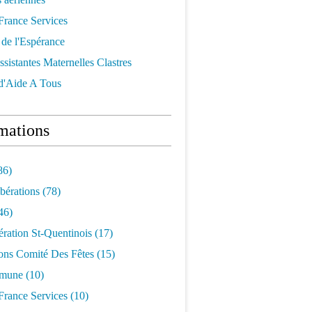
France Services
 de l'Espérance
ssistantes Maternelles Clastres
 d'Aide A Tous
mations
86)
bérations
(78)
46)
ration St-Quentinois
(17)
ons Comité Des Fêtes
(15)
mune
(10)
France Services
(10)