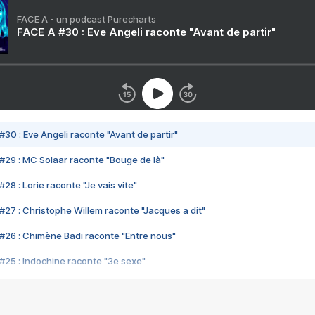
FACE A - un podcast Purecharts
FACE A #30 : Eve Angeli raconte "Avant de partir"
#30 : Eve Angeli raconte "Avant de partir"
#29 : MC Solaar raconte "Bouge de là"
28 : Lorie raconte "Je vais vite"
#27 : Christophe Willem raconte "Jacques a dit"
#26 : Chimène Badi raconte "Entre nous"
#25 : Indochine raconte "3e sexe"
#24 : Zaho raconte "C'est chelou"
#23 : Patrick Bruel raconte "Au café des délices"