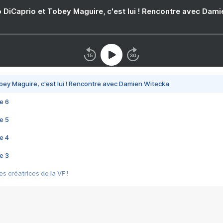
 DiCaprio et Tobey Maguire, c'est lui ! Rencontre avec Dam
bey Maguire, c'est lui ! Rencontre avec Damien Witecka
e 6
e 5
e 4
e 3
s créatrices de la VF !
e 2
e 1