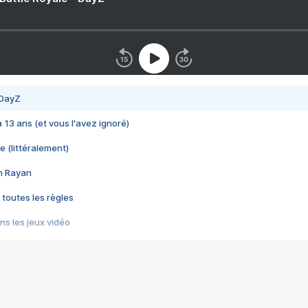
 DayZ
 a 13 ans (et vous l'avez ignoré)
e (littéralement)
im Rayan
 toutes les règles
s les jeux vidéo
us choquant de Rockstar ? - Le scandale BULLY
e plus moche de Steam
du RÊVE tourne au CAUCHEMAR