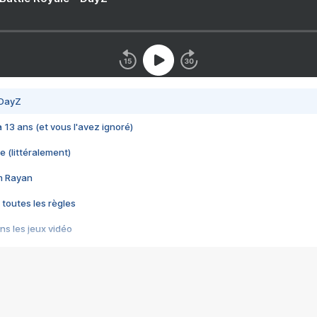
 DayZ
 a 13 ans (et vous l'avez ignoré)
e (littéralement)
im Rayan
 toutes les règles
s les jeux vidéo
us choquant de Rockstar ? - Le scandale BULLY
e plus moche de Steam
du RÊVE tourne au CAUCHEMAR