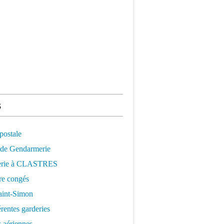
s
postale
 de Gendarmerie
erie à CLASTRES
re congés
aint-Simon
érentes garderies
 aériennes