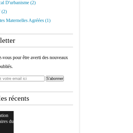
cal D'urbanisme
(2)
t
(2)
tes Maternelles Agréées
(1)
etter
vous pour être averti des nouveaux
publiés.
les récents
ation
aires du