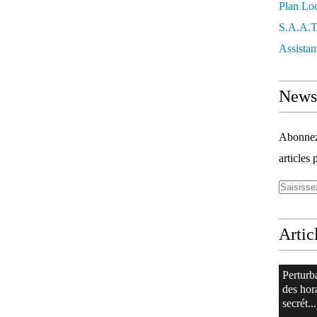
Plan Lo
S.a.a.
Assistan
Newsl
Abonnez-
articles 
Artic
Perturb
des hor
secrét...