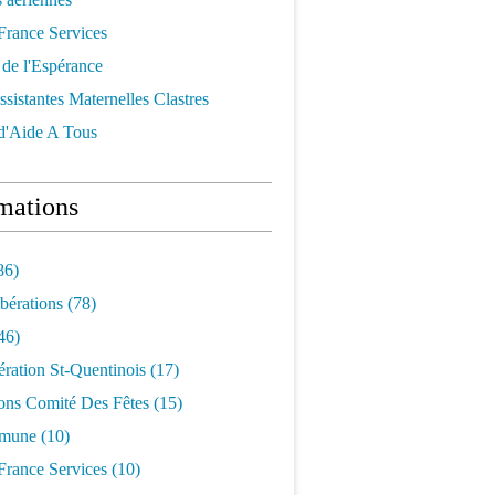
France Services
 de l'Espérance
ssistantes Maternelles Clastres
 d'Aide A Tous
mations
86)
bérations
(78)
46)
ration St-Quentinois
(17)
ons Comité Des Fêtes
(15)
mune
(10)
France Services
(10)