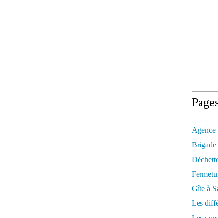
Page
Agence 
Brigade
Déchett
Fermetu
Gîte à S
Les diff
Les vues