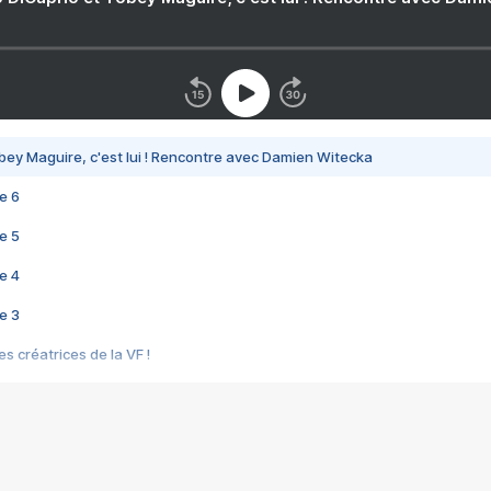
bey Maguire, c'est lui ! Rencontre avec Damien Witecka
e 6
e 5
e 4
e 3
s créatrices de la VF !
e 2
e 1
e Mektoub My Love arrive enfin ! Rencontre avec Shaïn Boumedine et Sal