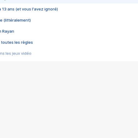
 a 13 ans (et vous l'avez ignoré)
e (littéralement)
im Rayan
 toutes les règles
s les jeux vidéo
us choquant de Rockstar ? - Le scandale BULLY
e plus moche de Steam
du RÊVE tourne au CAUCHEMAR
pendant 8 heures
it… à tort
umiliés par un jeu vidéo
ire - Final Fantasy 8