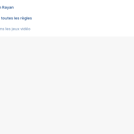
im Rayan
 toutes les règles
s les jeux vidéo
us choquant de Rockstar ? - Le scandale BULLY
e plus moche de Steam
du RÊVE tourne au CAUCHEMAR
pendant 8 heures
it… à tort
umiliés par un jeu vidéo
ire - Final Fantasy 8
ti un empire - Age of Empires
story DOFUS