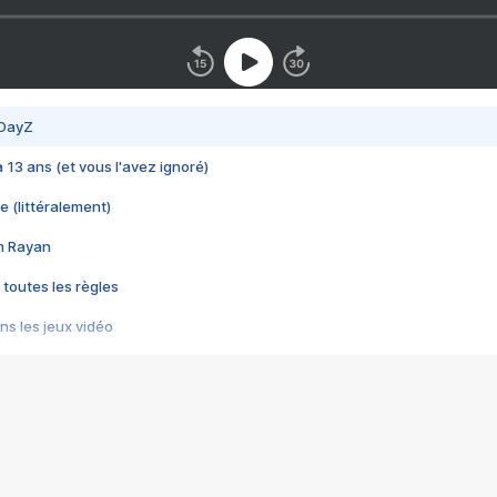
 DayZ
 a 13 ans (et vous l'avez ignoré)
e (littéralement)
im Rayan
 toutes les règles
s les jeux vidéo
us choquant de Rockstar ? - Le scandale BULLY
e plus moche de Steam
du RÊVE tourne au CAUCHEMAR
pendant 8 heures