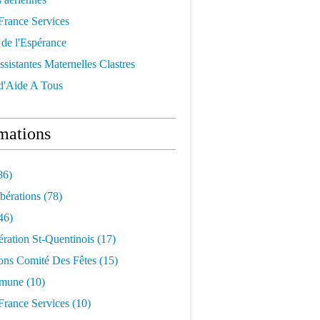
France Services
 de l'Espérance
ssistantes Maternelles Clastres
 d'Aide A Tous
mations
86)
bérations
(78)
46)
ration St-Quentinois
(17)
ons Comité Des Fêtes
(15)
mune
(10)
France Services
(10)