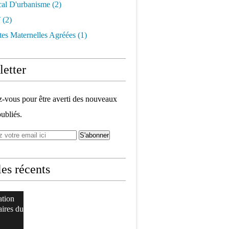
cal D'urbanisme
(2)
t
(2)
tes Maternelles Agréées
(1)
etter
vous pour être averti des nouveaux
publiés.
les récents
ation
aires du