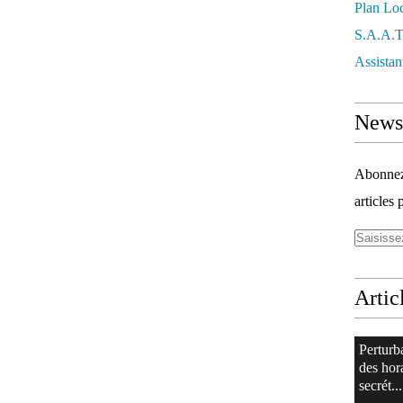
Plan Lo
S.a.a.
Assistan
Newsl
Abonnez-
articles 
Artic
Perturb
des hor
secrét...