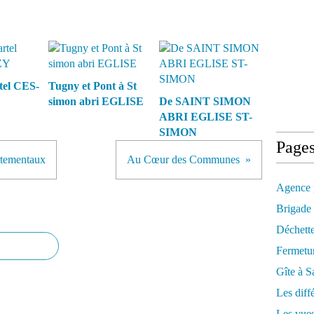
tel CES-
Tugny et Pont à St
simon abri EGLISE
De SAINT SIMON
ABRI EGLISE ST-
SIMON
Page
rtementaux
Au Cœur des Communes
Agence 
Brigade
Déchett
Fermetu
Gîte à S
Les diff
Les vues