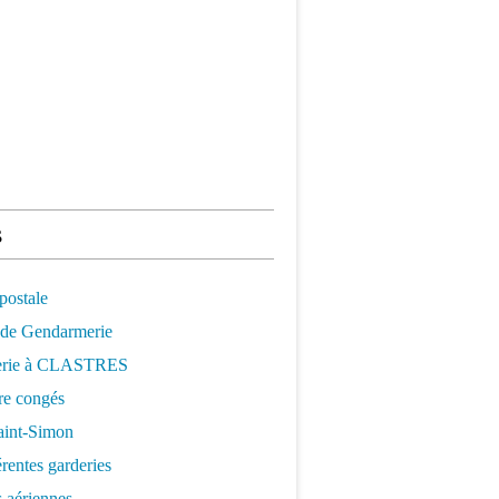
s
postale
 de Gendarmerie
erie à CLASTRES
re congés
aint-Simon
érentes garderies
 aériennes