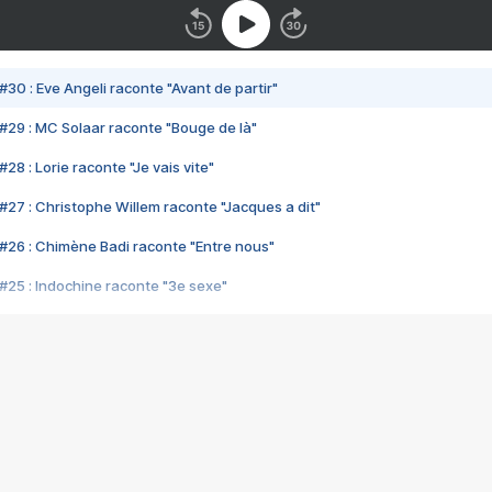
#30 : Eve Angeli raconte "Avant de partir"
#29 : MC Solaar raconte "Bouge de là"
28 : Lorie raconte "Je vais vite"
#27 : Christophe Willem raconte "Jacques a dit"
#26 : Chimène Badi raconte "Entre nous"
#25 : Indochine raconte "3e sexe"
#24 : Zaho raconte "C'est chelou"
#23 : Patrick Bruel raconte "Au café des délices"
#22 : Kyo raconte "Le chemin"
#21 : Nolwenn Leroy raconte "Cassé"
#20 : Patrick Hernandez raconte "Born to be alive"